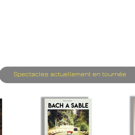
Festival d’Avignon Off, Coup de coeur Francophone au Québec ou encore à Paris (Bo
e, le point-virgule, Olympia, les trois baudets ).
 avec des passages au Sénegal, Madagascar, Singapour, Taiwan, Létonie, Quebec, Be
etc…
t en scène des spectacles musicaux et théâtraux :
 Lili Cros et Thierry Chazelle, Anne Sylvestre et Agnès Bihl, Evasion, Thibault Defe
 Yvan Marc, Samarabalouf, etc…
 album éponyme salué par la critique et les médias : (album fff Télérama – France in
Spectacles actuellement en tournée
, Suisse, Belgique et au Québec.
lèle, comédien pour d'autres compagnies : “Friends” avec H3P, «TV(I) Monde” avec l
a Cie des chercheurs d'air...Mais aussi pour le cinéma (« B.U.P » de Nicolas Boone)
Williams Crépin).