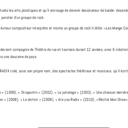
 étudie les arts plastiques et qu’il envisage de devenir dessinateur de bande- dessiné
 parolier d’un groupe de rock.
 Auteur-compositeur-interprète et monte un groupe de rock’n’drôle :»Les Mange-Cail
 devient compagnie de Théâtre de rue et tournera durant 12 années, avec 6 créatio
ns une douzaine de pays.
RADIX créé, sous son propre nom, des spectacles théâtraux et musicaux, qu’il écri
le » (1999), « Strapontin » (2002), « Le jumelage » (2003), « Une chanson derrière
ien » (2008), « Le dortoir » (2008), « Are you Radix » (2010), «Récital Man Show» 
ble » (2017), «Le siffleur siffle Satie» (2017), « La claque » (2020).
 spectacle « La Claque » qui va bientôt fêter sa 200ème représentation en tournée e