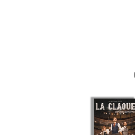
Chaînon manquant, 
l'européen, la cigal
25 ans de tournée,
Autriche, Suisse, 
Depuis 2000, il me
Amélie-les crayons,
Carton compagnie,
En 2004, il sort un
- Libération etc...)
Distribué en France
Il devient en paral
«Piccolo ma» avec l
Nuits d'Alice » de 