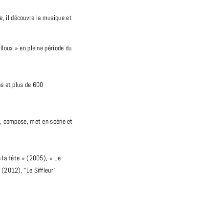
e, il découvre la musique et
loux » en pleine période du
ns et plus de 600
t, compose, met en scène et
 la tête » (2005), « Le
(2012), “Le Siffleur”
t à Paris ou le spectacle est