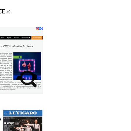
E »:
s