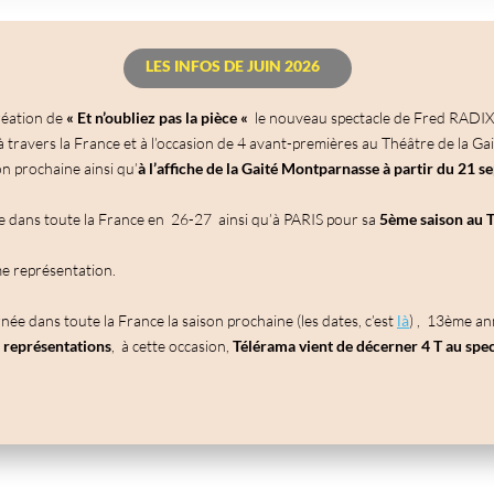
LES INFOS DE JUIN 2026
réation de
« Et n’oubliez pas la pièce «
le nouveau spectacle de Fred RADIX 
à travers la France et à l’occasion de 4 avant-premières au Théâtre de la G
on prochaine ainsi qu’
à l’affiche de la Gaité Montparnasse à partir du 21 
 dans toute la France en 26-27 ainsi qu’à PARIS pour sa
5ème saison au T
me représentation.
ée dans toute la France la saison prochaine (les dates, c’est
là
) , 13ème a
0
représentations
, à cette occasion,
Télérama vient de décerner 4 T au spec