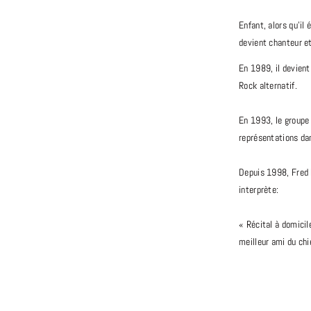
Enfant, alors qu’il
devient chanteur et
En 1989, il devient
Rock alternatif.
En 1993, le groupe
représentations da
Depuis 1998, Fred 
interprète:
« Récital à domici
meilleur ami du ch
(2013), « Bach à sa
En 2020, il crée le