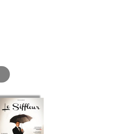
bino,Café de la danse,
lgique, Espagne, Allemagne,
ver, Cie des Décatalogués,
ter « le pont des artistes »
a Cie des Décatalogués,
 et la télévision (« Les